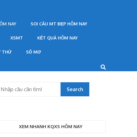
HÔM NAY
SOI CẦU MT ĐẸP HÔM NAY
XSMT
KẾT QUẢ HÔM NAY
Y THỬ
SỔ MƠ
Search
XEM NHANH KQXS HÔM NAY