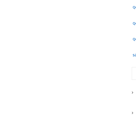
Q
Q
Q
S