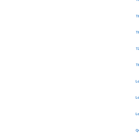
T
T
Tầ
T
L
L
L
Q