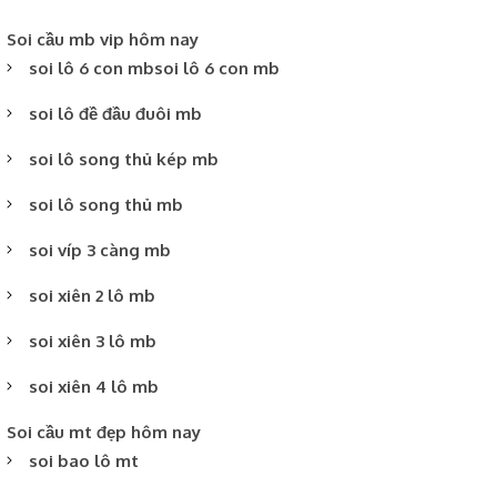
Soi cầu mb vip hôm nay
soi lô 6 con mbsoi lô 6 con mb
soi lô đề đầu đuôi mb
soi lô song thủ kép mb
soi lô song thủ mb
soi víp 3 càng mb
soi xiên 2 lô mb
soi xiên 3 lô mb
soi xiên 4 lô mb
Soi cầu mt đẹp hôm nay
soi bao lô mt