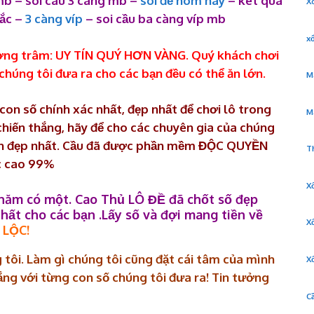
mb – soi cau 3 cang mb –
soi đề hôm nay
– ket qua
X
bắc –
3 càng víp
– soi cầu ba càng víp mb
x
ương trâm: UY TÍN QUÝ HƠN VÀNG. Quý khách chơi
chúng tôi đưa ra cho các bạn đều có thể ăn lớn.
M
n số chính xác nhất, đẹp nhất để chơi lô trong
M
hiến thắng, hãy để cho các chuyên gia của chúng
uẩn đẹp nhất. Cầu đã được phần mềm ĐỘC QUYỀN
T
ác cao 99%
X
năm có một. Cao Thủ LÔ ĐỀ đã chốt số đẹp
hất cho các bạn .Lấy số và đợi mang tiền về
Xổ
 LỘC!
 tôi. Làm gì chúng tôi cũng đặt cái tâm của mình
Xổ
ắng với từng con số chúng tôi đưa ra! Tin tưởng
C