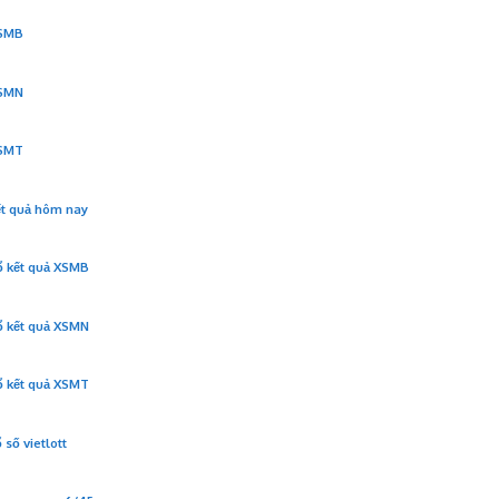
SMB
SMN
SMT
ết quả hôm nay
ổ kết quả XSMB
ổ kết quả XSMN
ổ kết quả XSMT
 số vietlott