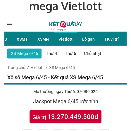
mega Vietlott