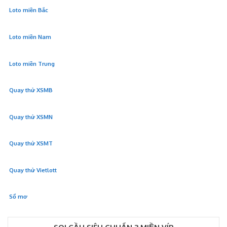
Loto miền Bắc
Loto miền Nam
Loto miền Trung
Quay thử XSMB
Quay thử XSMN
Quay thử XSMT
Quay thử Vietlott
Sổ mơ