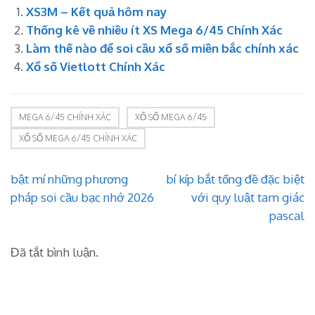
XS3M – Kết quả hôm nay
Thống kê về nhiều ít XS Mega 6/45 Chính Xác
Làm thế nào để soi cầu xổ số miền bắc chính xác
Xổ số Vietlott Chính Xác
MEGA 6/45 CHÍNH XÁC
XỔ SỐ MEGA 6/45
XỔ SỐ MEGA 6/45 CHÍNH XÁC
Điều
bật mí những phương
bí kíp bắt tổng đề đặc biệt
hướng
pháp soi cầu bạc nhớ 2026
với quy luật tam giác
bài
pascal
viết
Đã tắt bình luận.