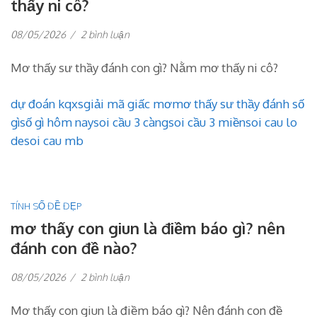
thấy ni cô?
ở
08/05/2026
/
2 bình luận
mơ
thấy
Mơ thấy sư thầy đánh con gì? Nằm mơ thấy ni cô?
sư
thầy
đánh
dự đoán kqxs
giải mã giấc mơ
mơ thấy sư thầy đánh số
con
gì?
gì
số gì hôm nay
soi cầu 3 càng
soi cầu 3 miền
soi cau lo
nằm
de
soi cau mb
mơ
thấy
ni
cô?
TÍNH SỐ ĐỀ ĐẸP
mơ thấy con giun là điềm báo gì? nên
đánh con đề nào?
ở
08/05/2026
/
2 bình luận
mơ
thấy
Mơ thấy con giun là điềm báo gì? Nên đánh con đề
con