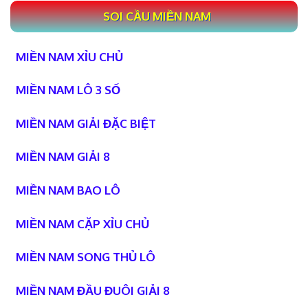
SOI CẦU MIỀN NAM
MIỀN NAM XỈU CHỦ
MIỀN NAM LÔ 3 SỐ
MIỀN NAM GIẢI ĐẶC BIỆT
MIỀN NAM GIẢI 8
MIỀN NAM BAO LÔ
MIỀN NAM CẶP XỈU CHỦ
MIỀN NAM SONG THỦ LÔ
MIỀN NAM ĐẦU ĐUÔI GIẢI 8