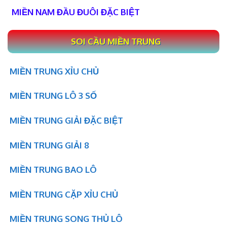
MIỀN NAM ĐẦU ĐUÔI ĐẶC BIỆT
SOI CẦU MIỀN TRUNG
MIỀN TRUNG XỈU CHỦ
MIỀN TRUNG LÔ 3 SỐ
MIỀN TRUNG GIẢI ĐẶC BIỆT
MIỀN TRUNG GIẢI 8
MIỀN TRUNG BAO LÔ
MIỀN TRUNG CẶP XỈU CHỦ
MIỀN TRUNG SONG THỦ LÔ