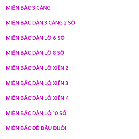
MIỀN BẮC 3 CÀNG
MIỀN BẮC DÀN 3 CÀNG 2 SỐ
MIỀN BẮC DÀN LÔ 6 SỐ
MIỀN BẮC DÀN LÔ 8 SỐ
MIỀN BẮC DÀN LÔ XIÊN 2
MIỀN BẮC DÀN LÔ XIÊN 3
MIỀN BẮC DÀN LÔ XIÊN 4
MIỀN BẮC DÀN LÔ 10 SỐ
MIỀN BẮC ĐỀ ĐẦU ĐUÔI