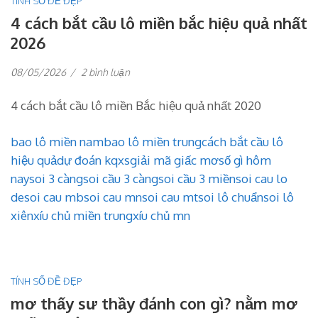
TÍNH SỐ ĐỀ ĐẸP
4 cách bắt cầu lô miền bắc hiệu quả nhất
2026
ở
08/05/2026
/
2 bình luận
4
cách
4 cách bắt cầu lô miền Bắc hiệu quả nhất 2020
bắt
cầu
lô
bao lô miền nam
bao lô miền trung
cách bắt cầu lô
miền
bắc
hiệu quả
dự đoán kqxs
giải mã giấc mơ
số gì hôm
hiệu
nay
soi 3 càng
soi cầu 3 càng
soi cầu 3 miền
soi cau lo
quả
nhất
de
soi cau mb
soi cau mn
soi cau mt
soi lô chuẩn
soi lô
2026
xiên
xíu chủ miền trung
xíu chủ mn
TÍNH SỐ ĐỀ ĐẸP
mơ thấy sư thầy đánh con gì? nằm mơ