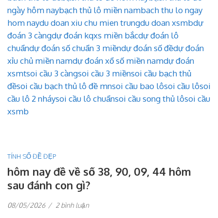
hướng
ngày hôm nay
bạch thủ lô miền nam
bach thu lo ngay
dẫn
soi
hom nay
du doan xiu chu mien trung
du doan xsmb
dự
cầu
đoán 3 càng
dự đoán kqxs miền bắc
dự đoán lô
bạch
thủ
chuẩn
dự đoán số chuẩn 3 miền
dự đoán số đề
dự đoán
lô
xỉu chủ miền nam
dự đoán xổ số miền nam
dự đoán
đề
miền
xsmt
soi cầu 3 càng
soi cầu 3 miền
soi cầu bạch thủ
nam
đề
soi cầu bạch thủ lô đề mn
soi cầu bao lô
soi cầu lô
soi
ngày
hôm
cầu lô 2 nháy
soi cầu lô chuẩn
soi cầu song thủ lô
soi cầu
nay
xsmb
TÍNH SỐ ĐỀ ĐẸP
hôm nay đề về số 38, 90, 09, 44 hôm
sau đánh con gì?
ở
08/05/2026
/
2 bình luận
hôm