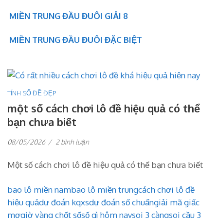
MIỀN TRUNG ĐẦU ĐUÔI GIẢI 8
MIỀN TRUNG ĐẦU ĐUÔI ĐẶC BIỆT
TÍNH SỐ ĐỀ ĐẸP
một số cách chơi lô đề hiệu quả có thể
bạn chưa biết
ở
08/05/2026
/
2 bình luận
một
số
Một số cách chơi lô đề hiệu quả có thể bạn chưa biết
cách
chơi
lô
bao lô miền nam
bao lô miền trung
cách chơi lô đề
đề
hiệu
hiệu quả
dự đoán kqxs
dự đoán số chuẩn
giải mã giấc
quả
mơ
giờ vàng chốt số
số gì hôm nay
soi 3 càng
soi cầu 3
có