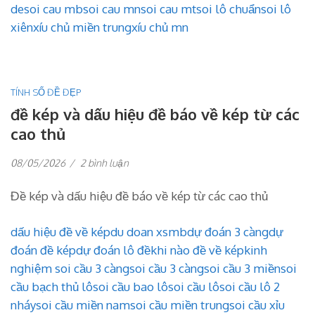
de
soi cau mb
soi cau mn
soi cau mt
soi lô chuẩn
soi lô
xiên
xíu chủ miền trung
xíu chủ mn
TÍNH SỐ ĐỀ ĐẸP
đề kép và dấu hiệu đề báo về kép từ các
cao thủ
ở
08/05/2026
/
2 bình luận
đề
kép
Đề kép và dấu hiệu đề báo về kép từ các cao thủ
và
dấu
hiệu
dấu hiệu đề về kép
du doan xsmb
dự đoán 3 càng
dự
đề
báo
đoán đề kép
dự đoán lô đề
khi nào đề về kép
kinh
về
nghiệm soi cầu 3 càng
soi cầu 3 càng
soi cầu 3 miền
soi
kép
từ
cầu bạch thủ lô
soi cầu bao lô
soi cầu lô
soi cầu lô 2
các
nháy
soi cầu miền nam
soi cầu miền trung
soi cầu xỉu
cao