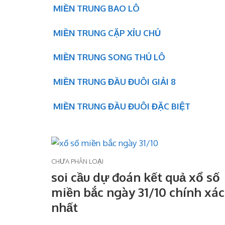
MIỀN TRUNG BAO LÔ
MIỀN TRUNG CẶP XỈU CHỦ
MIỀN TRUNG SONG THỦ LÔ
MIỀN TRUNG ĐẦU ĐUÔI GIẢI 8
MIỀN TRUNG ĐẦU ĐUÔI ĐẶC BIỆT
CHƯA PHÂN LOẠI
soi cầu dự đoán kết quả xổ số
miền bắc ngày 31/10 chính xác
nhất