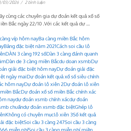
ở
3/03/2026
/
2 bình luận
soi
cầu
ãy cùng các chuyên gia dự đoán kết quả xổ số
dự
đoán
iền Bắc ngày 22/10 .Với các kết quả dự …
kết
quả
xổ
 càng víp hôm nay
Ba càng miền Bắc hôm
số
ay
Bảng đặc biệt năm 2021
Cách soi cầu lô
miền
bắc
iên
DÀN 3 càng 192 số
Dàn 3 càng đánh quanh
ngày
ăm
Dàn de 3 càng miền Bắc
du doan xsmb
Dự
22/10
chính
oán giải đặc biệt hôm nay
Dự đoán giải đặc
xác
iệt ngày mai
Dự đoán kết quả xổ số siêu chính
nhất
ác hôm nay
Dự đoán lô xiên 2
Dự đoán lô xiên
 miền Bắc
Dự đoán xổ số miền Bắc chính xác
ôm nay
dự đoán xsmb chính xác
dự đoán
smb chuẩn
dự đoán xsmb đặc biệt
Ghép lô
iên
Không có chuyên mục
lô xiên 3
Số kết quả
iải đặc biệt
Soi cầu 3 càng 247
Soi cầu 3 càng
666 miễn phí
Soi cầu 3 càng miễn phí miền