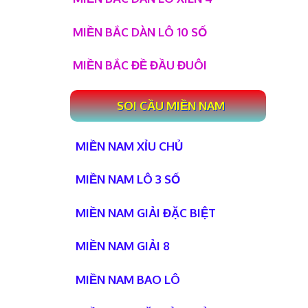
MIỀN BẮC DÀN LÔ 10 SỐ
MIỀN BẮC ĐỀ ĐẦU ĐUÔI
SOI CẦU MIỀN NAM
MIỀN NAM XỈU CHỦ
MIỀN NAM LÔ 3 SỐ
MIỀN NAM GIẢI ĐẶC BIỆT
MIỀN NAM GIẢI 8
MIỀN NAM BAO LÔ