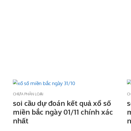
CHƯA PHÂN LOẠI
C
soi cầu dự đoán kết quả xổ số
s
miền bắc ngày 01/11 chính xác
m
nhất
n