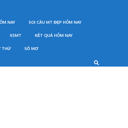
HÔM NAY
SOI CẦU MT ĐẸP HÔM NAY
XSMT
KẾT QUẢ HÔM NAY
Y THỬ
SỔ MƠ