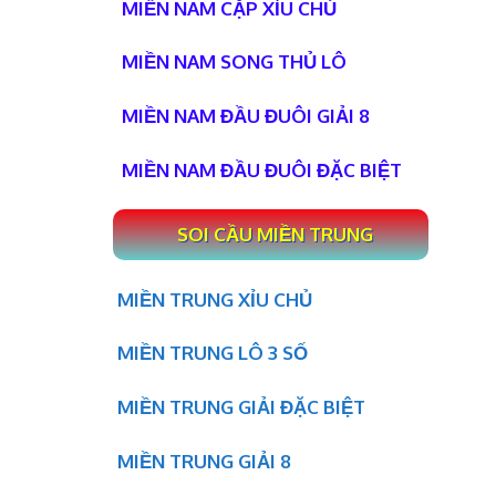
MIỀN NAM CẶP XỈU CHỦ
MIỀN NAM SONG THỦ LÔ
MIỀN NAM ĐẦU ĐUÔI GIẢI 8
MIỀN NAM ĐẦU ĐUÔI ĐẶC BIỆT
SOI CẦU MIỀN TRUNG
MIỀN TRUNG XỈU CHỦ
MIỀN TRUNG LÔ 3 SỐ
MIỀN TRUNG GIẢI ĐẶC BIỆT
MIỀN TRUNG GIẢI 8