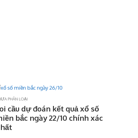
HƯA PHÂN LOẠI
oi cầu dự đoán kết quả xổ số
iền bắc ngày 22/10 chính xác
hất