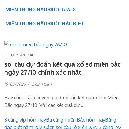
MIỀN TRUNG ĐẦU ĐUÔI GIẢI 8
MIỀN TRUNG ĐẦU ĐUÔI ĐẶC BIỆT
CHƯA PHÂN LOẠI
soi cầu dự đoán kết quả xổ số miền bắc
ngày 27/10 chính xác nhất
ở
10/05/2026
/
2 bình luận
soi
cầu
Hãy cùng các chuyên gia dự đoán kết quả xổ số Miền
dự
đoán
Bắc ngày 27/10 .Với các kết quả dự …
kết
quả
xổ
3 càng víp hôm nay
Ba càng miền Bắc hôm nay
Bảng
số
đặc biệt năm 2021
Cách soi cầu lô xiên
DÀN 3 càng 192
miền