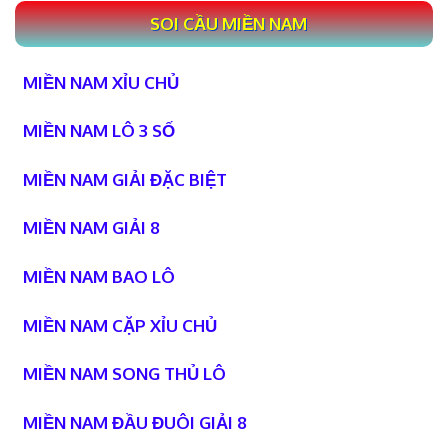
SOI CẦU MIỀN NAM
MIỀN NAM XỈU CHỦ
MIỀN NAM LÔ 3 SỐ
MIỀN NAM GIẢI ĐẶC BIỆT
MIỀN NAM GIẢI 8
MIỀN NAM BAO LÔ
MIỀN NAM CẶP XỈU CHỦ
MIỀN NAM SONG THỦ LÔ
MIỀN NAM ĐẦU ĐUÔI GIẢI 8