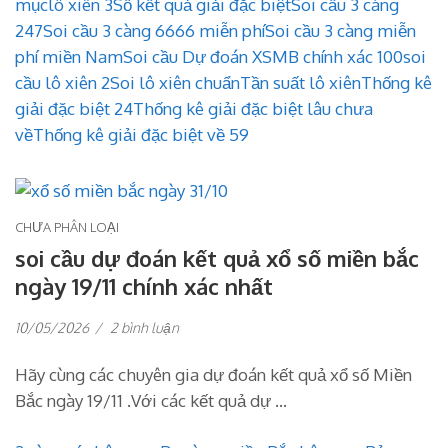
mục
lô xiên 3
Số kết quả giải đặc biệt
Soi cầu 3 càng
247
Soi cầu 3 càng 6666 miễn phí
Soi cầu 3 càng miễn
phí miền Nam
Soi cầu Dự đoán XSMB chính xác 100
soi
cầu lô xiên 2
Soi lô xiên chuẩn
Tần suất lô xiên
Thống kê
giải đặc biệt 24
Thống kê giải đặc biệt lâu chưa
về
Thống kê giải đặc biệt về 59
CHƯA PHÂN LOẠI
soi cầu dự đoán kết quả xổ số miền bắc
ngày 19/11 chính xác nhất
ở
10/05/2026
/
2 bình luận
soi
cầu
Hãy cùng các chuyên gia dự đoán kết quả xổ số Miền
dự
đoán
Bắc ngày 19/11 .Với các kết quả dự …
kết
quả
xổ