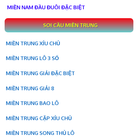
MIỀN NAM ĐẦU ĐUÔI ĐẶC BIỆT
SOI CẦU MIỀN TRUNG
MIỀN TRUNG XỈU CHỦ
MIỀN TRUNG LÔ 3 SỐ
MIỀN TRUNG GIẢI ĐẶC BIỆT
MIỀN TRUNG GIẢI 8
MIỀN TRUNG BAO LÔ
MIỀN TRUNG CẶP XỈU CHỦ
MIỀN TRUNG SONG THỦ LÔ