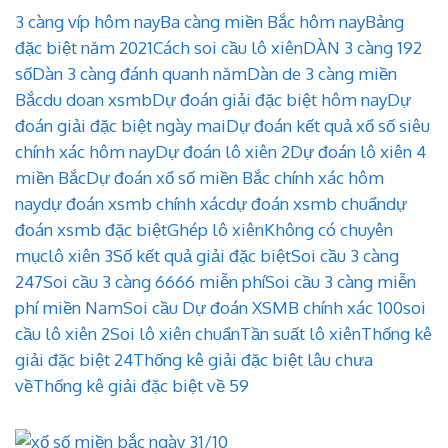
xổ
3 càng víp hôm nay
Ba càng miền Bắc hôm nay
Bảng
số
đặc biệt năm 2021
Cách soi cầu lô xiên
DÀN 3 càng 192
miền
bắc
số
Dàn 3 càng đánh quanh năm
Dàn de 3 càng miền
ngày
Bắc
du doan xsmb
Dự đoán giải đặc biệt hôm nay
Dự
17/11
chính
đoán giải đặc biệt ngày mai
Dự đoán kết quả xổ số siêu
xác
chính xác hôm nay
Dự đoán lô xiên 2
Dự đoán lô xiên 4
nhất
miền Bắc
Dự đoán xổ số miền Bắc chính xác hôm
nay
dự đoán xsmb chính xác
dự đoán xsmb chuẩn
dự
đoán xsmb đặc biệt
Ghép lô xiên
Không có chuyên
mục
lô xiên 3
Số kết quả giải đặc biệt
Soi cầu 3 càng
247
Soi cầu 3 càng 6666 miễn phí
Soi cầu 3 càng miễn
phí miền Nam
Soi cầu Dự đoán XSMB chính xác 100
soi
cầu lô xiên 2
Soi lô xiên chuẩn
Tần suất lô xiên
Thống kê
giải đặc biệt 24
Thống kê giải đặc biệt lâu chưa
về
Thống kê giải đặc biệt về 59