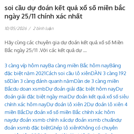
soi cầu dự đoán kết quả xổ số miền bắc
ngày 25/11 chính xác nhất
ở
10/05/2026
/
2 bình luận
soi
cầu
Hãy cùng các chuyên gia dự đoán kết quả xổ số Miền
dự
đoán
Bắc ngày 25/11 .Với các kết quả dự …
kết
quả
xổ
3 càng víp hôm nay
Ba càng miền Bắc hôm nay
Bảng
số
đặc biệt năm 2021
Cách soi cầu lô xiên
DÀN 3 càng 192
miền
bắc
số
Dàn 3 càng đánh quanh năm
Dàn de 3 càng miền
ngày
Bắc
du doan xsmb
Dự đoán giải đặc biệt hôm nay
Dự
25/11
chính
đoán giải đặc biệt ngày mai
Dự đoán kết quả xổ số siêu
xác
chính xác hôm nay
Dự đoán lô xiên 2
Dự đoán lô xiên 4
nhất
miền Bắc
Dự đoán xổ số miền Bắc chính xác hôm
nay
dự đoán xsmb chính xác
dự đoán xsmb chuẩn
dự
đoán xsmb đặc biệt
Ghép lô xiên
Không có chuyên