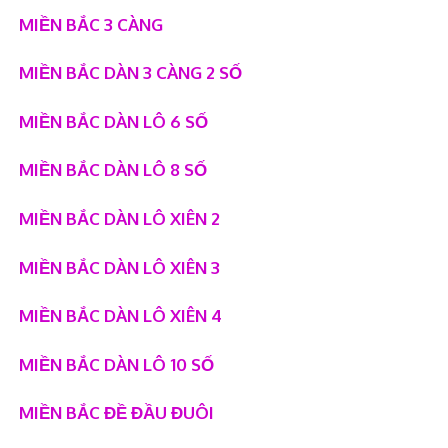
MIỀN BẮC 3 CÀNG
MIỀN BẮC DÀN 3 CÀNG 2 SỐ
MIỀN BẮC DÀN LÔ 6 SỐ
MIỀN BẮC DÀN LÔ 8 SỐ
MIỀN BẮC DÀN LÔ XIÊN 2
MIỀN BẮC DÀN LÔ XIÊN 3
MIỀN BẮC DÀN LÔ XIÊN 4
MIỀN BẮC DÀN LÔ 10 SỐ
MIỀN BẮC ĐỀ ĐẦU ĐUÔI