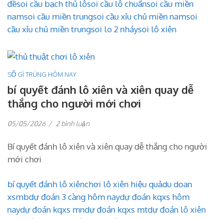
đề
soi cầu bạch thủ lô
soi cầu lô chuẩn
soi cầu miền
nam
soi cầu miền trung
soi cầu xỉu chủ miền nam
soi
cầu xỉu chủ miền trung
soi lo 2 nháy
soi lô xiên
SỐ GÌ TRÚNG HÔM NAY
bí quyết đánh lô xiên và xiên quay dễ
thắng cho người mới chơi
ở
05/05/2026
/
2 bình luận
bí
quyết
Bí quyết đánh lô xiên và xiên quay dễ thắng cho người
đánh
lô
mới chơi
xiên
và
xiên
bí quyết đánh lô xiên
chơi lô xiên hiệu quả
du doan
quay
xsmb
dự đoán 3 càng hôm nay
dự đoán kqxs hôm
dễ
thắng
nay
dự đoán kqxs mn
dự đoán kqxs mt
dự đoán lô xiên
cho