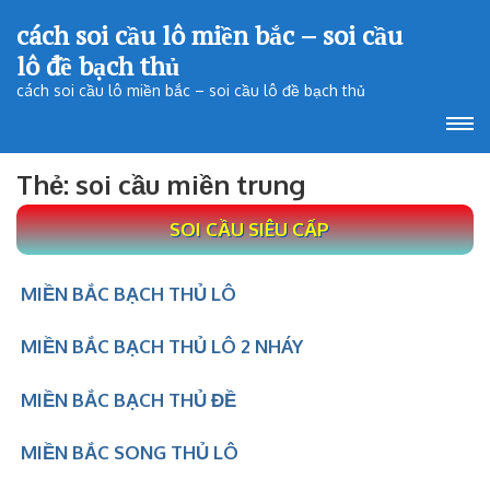
Bỏ
cách soi cầu lô miền bắc – soi cầu
qua
lô đề bạch thủ
và
cách soi cầu lô miền bắc – soi cầu lô đề bạch thủ
tới
nội
dung
Thẻ:
soi cầu miền trung
(ấn
Enter)
SOI CẦU SIÊU CẤP
MIỀN BẮC BẠCH THỦ LÔ
MIỀN BẮC BẠCH THỦ LÔ 2 NHÁY
MIỀN BẮC BẠCH THỦ ĐỀ
MIỀN BẮC SONG THỦ LÔ