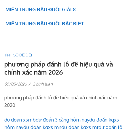
MIỀN TRUNG ĐẦU ĐUÔI GIẢI 8
MIỀN TRUNG ĐẦU ĐUÔI ĐẶC BIỆT
TÍNH SỐ ĐỀ ĐẸP
phương pháp đánh lô đề hiệu quả và
chính xác năm 2026
ở
05/05/2026
/
2 bình luận
phương
pháp
phương pháp đánh lô đề hiệu quả và chính xác năm
đánh
lô
2020
đề
hiệu
quả
du doan xsmb
dự đoán 3 càng hôm nay
dự đoán kqxs
và
hôm nay
dự đoán kqxs mn
dự đoán kqxs mt
dự đoán lô
chính