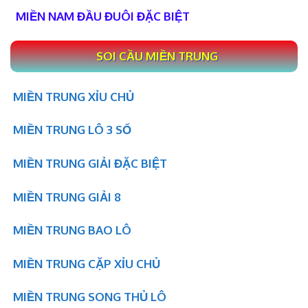
MIỀN NAM ĐẦU ĐUÔI ĐẶC BIỆT
SOI CẦU MIỀN TRUNG
MIỀN TRUNG XỈU CHỦ
MIỀN TRUNG LÔ 3 SỐ
MIỀN TRUNG GIẢI ĐẶC BIỆT
MIỀN TRUNG GIẢI 8
MIỀN TRUNG BAO LÔ
MIỀN TRUNG CẶP XỈU CHỦ
MIỀN TRUNG SONG THỦ LÔ