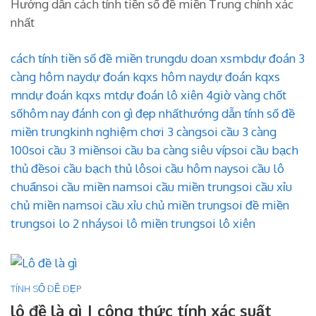
Hướng dẫn cách tính tiền số đề miền Trung chính xác
cách
tính
nhất
tiền
số
đề
cách tính tiền số đề miền trung
du doan xsmb
dự đoán 3
miền
càng hôm nay
dự đoán kqxs hôm nay
dự đoán kqxs
trung
chính
mn
dự đoán kqxs mt
dự đoán lô xiên 4
giờ vàng chốt
xác
số
hôm nay đánh con gì đẹp nhất
hướng dẫn tính số đề
nhất
miền trung
kinh nghiệm chơi 3 càng
soi cầu 3 càng
100
soi cầu 3 miền
soi cầu ba càng siêu víp
soi cầu bạch
thủ đề
soi cầu bạch thủ lô
soi cầu hôm nay
soi cầu lô
chuẩn
soi cầu miền nam
soi cầu miền trung
soi cầu xỉu
chủ miền nam
soi cầu xỉu chủ miền trung
soi đề miền
trung
soi lo 2 nháy
soi lô miền trung
soi lô xiên
TÍNH SỐ ĐỀ ĐẸP
lô đề là gì | công thức tính xác suất