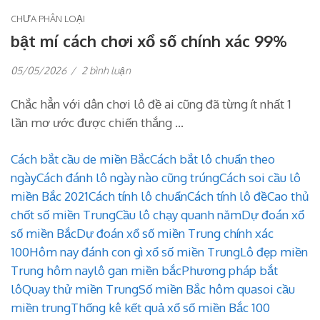
CHƯA PHÂN LOẠI
bật mí cách chơi xổ số chính xác 99%
ở
05/05/2026
/
2 bình luận
bật
mí
Chắc hẳn với dân chơi lô đề ai cũng đã từng ít nhất 1
cách
chơi
lần mơ ước được chiến thắng …
xổ
số
chính
Cách bắt cầu de miền Bắc
Cách bắt lô chuẩn theo
xác
ngày
Cách đánh lô ngày nào cũng trúng
Cách soi cầu lô
992
miền Bắc 2021
Cách tính lô chuẩn
Cách tính lô đề
Cao thủ
chốt số miền Trung
Cầu lô chạy quanh năm
Dự đoán xổ
số miền Bắc
Dự đoán xổ số miền Trung chính xác
100
Hôm nay đánh con gì xổ số miền Trung
Lô đẹp miền
Trung hôm nay
lô gan miền bắc
Phương pháp bắt
lô
Quay thử miền Trung
Số miền Bắc hôm qua
soi cầu
miền trung
Thống kê kết quả xổ số miền Bắc 100