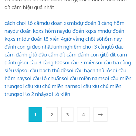
siêu víp
soi cầu bạch thủ đề
soi cầu bạch thủ lô
soi cầu
quả
hôm nay
soi cầu lô chuẩn
soi cầu miền nam
soi cầu miền
nhất
trung
soi cầu xỉu chủ miền nam
soi cầu xỉu chủ miền
trung
soi lo 2 nháy
soi lô xiên
Điều
1
2
3
4
hướng
bài
Copyright © 2026
cách soi cầu lô miền bắc - soi cầu lô đề
viết
bạch thủ
| Mugu developed by:
Bộ giao diện Rara
| Cung cấp
bởi:
WordPress
.