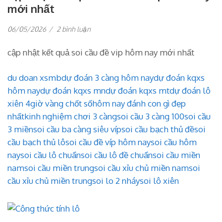
nhất
kinh nghiệm chơi 3 càng
soi cầu 3 càng 100
soi cầu
mới
3 miền
soi cầu ba càng siêu víp
soi cầu bạch thủ đề
soi
nhất
cầu bạch thủ lô
soi cầu đề víp hôm nay
soi cầu hôm
nay
soi cầu lô chuẩn
soi cầu lô đề chuẩn
soi cầu miền
nam
soi cầu miền trung
soi cầu xỉu chủ miền nam
soi
cầu xỉu chủ miền trung
soi lo 2 nháy
soi lô xiên
TÍNH SỐ ĐỀ ĐẸP
cách ghép số bắt lô trùng đầu đít dựa
vào giải 6 giải 7
ở
06/05/2026
/
2 bình luận
cách
ghép
dự đoán lô đề chính xác – soi cau bach thu lo
số
bắt
lô
bắt lô giải 6
bắt lô giải 7
bắt lô trùng đầu đít
du doan
trùng
đầu