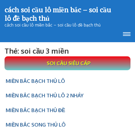
Bỏ
cách soi cầu lô miền bắc – soi cầu
qua
lô đề bạch thủ
và
cách soi cầu lô miền bắc – soi cầu lô đề bạch thủ
tới
nội
dung
Thẻ:
soi cầu 3 miền
(ấn
Enter)
SOI CẦU SIÊU CẤP
MIỀN BẮC BẠCH THỦ LÔ
MIỀN BẮC BẠCH THỦ LÔ 2 NHÁY
MIỀN BẮC BẠCH THỦ ĐỀ
MIỀN BẮC SONG THỦ LÔ