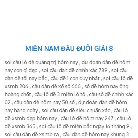
MIỀN NAM ĐẦU ĐUÔI GIẢI 8
soi cầu lô đề quảng trị hôm nay , dự đoán dàn đề hôm
nay con gì đẹp , soi cầu dàn đề chính xác 789 , soi cầu
dàn đề tối nay bắc , cầu đề 1 con duy nhất , soi cầu lô đề
xsmb 206 , cầu dàn đề xổ số 666 , số đề hôm nay ông
hoàng chốt , cầu lô đề 3 miền lô tô , cầu số đề chính xác
02 , cầu dàn đề hôm nay 50 số , dự đoán dàn đề hôm
nay hàng ngày , soi cầu dàn đề siêu chuẩn xác , cầu lô
đề xsmb đẹp hôm nay , cầu lô đề hôm nay 247 , cầu lô
đề xsmb 365 , soi cầu lô đề miền bắc ngày 16 tháng 9 ,
soi cầu dàn đề xsmb ra , cầu dàn đề hôm nay khung 3