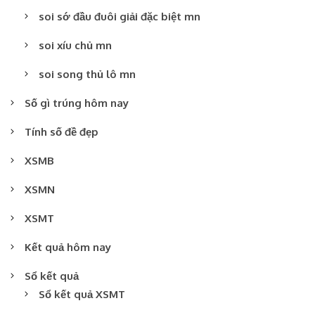
soi sớ đầu đuôi giải đặc biệt mn
soi xíu chủ mn
soi song thủ lô mn
Số gì trúng hôm nay
Tính số đề đẹp
XSMB
XSMN
XSMT
Kết quả hôm nay
Sổ kết quả
Sổ kết quả XSMT