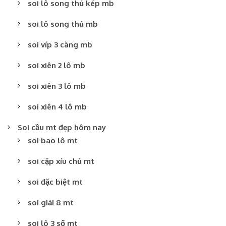
soi lô song thủ kép mb
soi lô song thủ mb
soi víp 3 càng mb
soi xiên 2 lô mb
soi xiên 3 lô mb
soi xiên 4 lô mb
Soi cầu mt đẹp hôm nay
soi bao lô mt
soi cặp xíu chủ mt
soi đặc biệt mt
soi giải 8 mt
soi lô 3 số mt