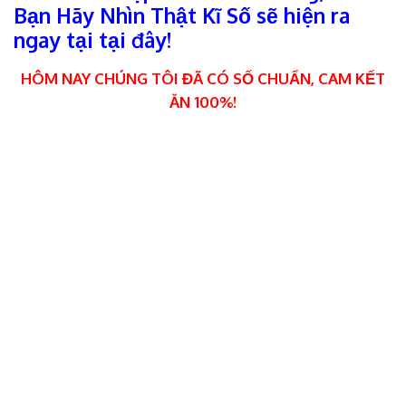
Bạn Hãy Nhìn Thật Kĩ Số sẽ hiện ra
ngay tại tại đây!
HÔM NAY CHÚNG TÔI ĐÃ CÓ SỐ CHUẨN, CAM KẾT
ĂN 100%!