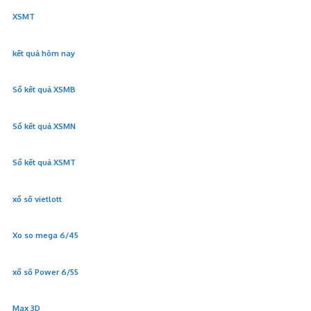
XSMT
kết quả hôm nay
Sổ kết quả XSMB
Sổ kết quả XSMN
Sổ kết quả XSMT
xổ số vietlott
Xo so mega 6/45
xổ số Power 6/55
Max 3D