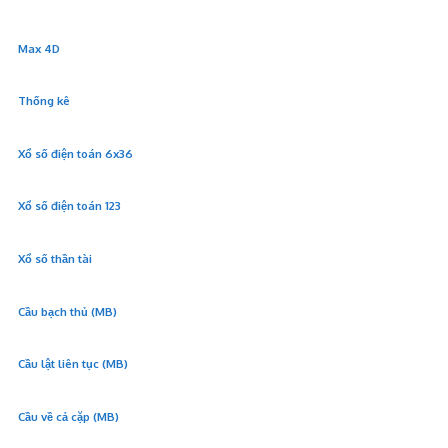
Max 4D
Thống kê
Xổ số điện toán 6x36
Xổ số điện toán 123
Xổ số thần tài
Cầu bạch thủ (MB)
Cầu lật liên tục (MB)
Cầu về cả cặp (MB)