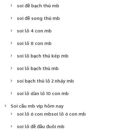
soi đề bạch thủ mb
soi đề song thủ mb
soi lô 4 con mb
soi lô 8 con mb
soi lô bạch thủ kép mb
soi lô bạch thủ mb
soi bạch thủ lô 2 nháy mb
soi lô dàn lô 10 con mb
Soi cầu mb vip hôm nay
soi lô 6 con mbsoi lô 6 con mb
soi lô đề đầu đuôi mb