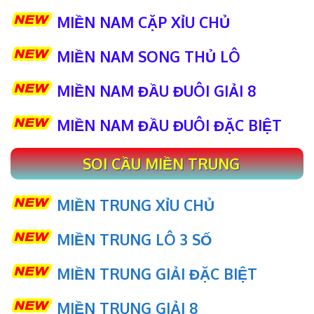
MIỀN NAM CẶP XỈU CHỦ
MIỀN NAM SONG THỦ LÔ
MIỀN NAM ĐẦU ĐUÔI GIẢI 8
MIỀN NAM ĐẦU ĐUÔI ĐẶC BIỆT
SOI CẦU MIỀN TRUNG
MIỀN TRUNG XỈU CHỦ
MIỀN TRUNG LÔ 3 SỐ
MIỀN TRUNG GIẢI ĐẶC BIỆT
MIỀN TRUNG GIẢI 8