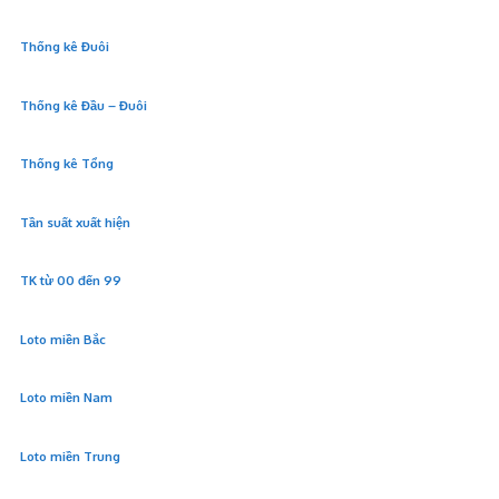
Thống kê Đuôi
Thống kê Đầu – Đuôi
Thống kê Tổng
Tần suất xuất hiện
TK từ 00 đến 99
Loto miền Bắc
Loto miền Nam
Loto miền Trung