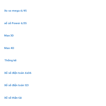
Xo so mega 6/45
xổ số Power 6/55
Max 3D
Max 4D
Thống kê
Xổ số điện toán 6x36
Xổ số điện toán 123
Xổ số thần tài