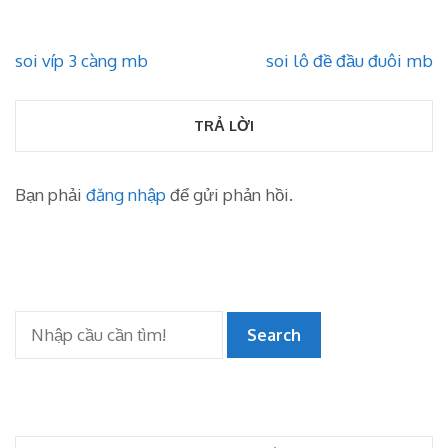
Điều
soi víp 3 càng mb
soi lô đề đầu đuôi mb
hướng
bài
TRẢ LỜI
viết
Bạn phải
đăng nhập
để gửi phản hồi.
Search