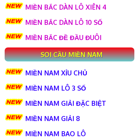
MIỀN BẮC DÀN LÔ XIÊN 4
MIỀN BẮC DÀN LÔ 10 SỐ
MIỀN BẮC ĐỀ ĐẦU ĐUÔI
SOI CẦU MIỀN NAM
MIỀN NAM XỈU CHỦ
MIỀN NAM LÔ 3 SỐ
MIỀN NAM GIẢI ĐẶC BIỆT
MIỀN NAM GIẢI 8
MIỀN NAM BAO LÔ