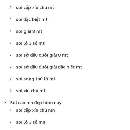
soi cặp xíu chủ mt
soi đặc biệt mt
soi giải 8 mt
soi lô 3 số mt
soi sớ đầu đuôi giải 8 mt
soi sớ đầu đuôi giải đặc biệt mt
soi song thủ lô mt
soi xíu chủ mt
Soi cầu mn đẹp hôm nay
soi cặp xíu chủ mn
soi lô 3 số mn