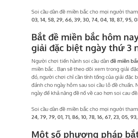
Soi cầu dàn đề miền bắc cho mọi người tha
03, 14, 58, 29, 66, 39, 30, 74, 04, 18, 87, 95, 0
Bắt đề miền bắc hôm na
giải đặc biệt ngày thứ 3
Người chơi tiến hành soi cầu dàn
đề miền bắ
miền bắc . Bạn sẽ theo dõi xem trong giải đặ
đó, người chơi chỉ cần tính tổng của giải đặc
đánh cho ngày hôm sau soi cầu lô đề chuẩn. N
ngày để khả năng đề nổ về cao hơn soi cau đề
Soi cầu dàn đề miền bắc cho mọi người tha
24, 79, 79, 01, 71, 86, 10, 78, 16, 67, 23, 05, 93
Một số phương pháp bắt