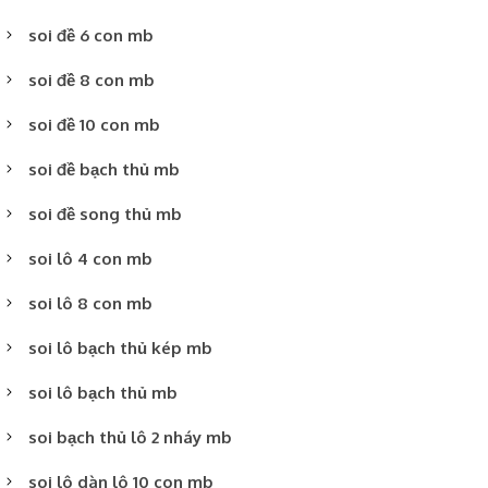
soi đề 6 con mb
soi đề 8 con mb
soi đề 10 con mb
soi đề bạch thủ mb
soi đề song thủ mb
soi lô 4 con mb
soi lô 8 con mb
soi lô bạch thủ kép mb
soi lô bạch thủ mb
soi bạch thủ lô 2 nháy mb
soi lô dàn lô 10 con mb