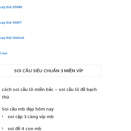
uay thử XSMN
uay thử XSMT
uay thử Vietlott
ổ mơ
SOI CẦU SIÊU CHUẨN 3 MIỀN VÍP
cách soi cầu lô miền bắc – soi cầu lô đề bạch
thủ
Soi cầu mb đẹp hôm nay
soi cặp 3 càng víp mb
soi đề 4 con mb