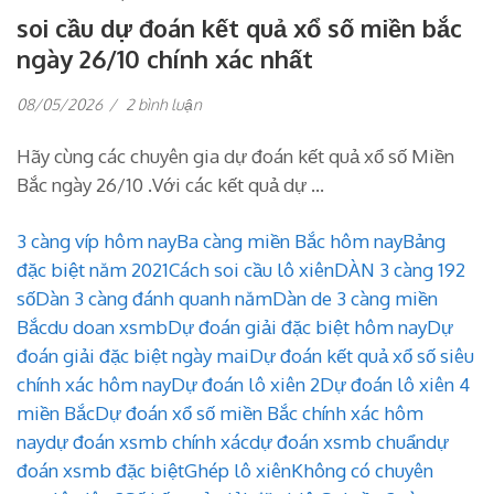
soi cầu dự đoán kết quả xổ số miền bắc
ngày 26/10 chính xác nhất
ở
08/05/2026
/
2 bình luận
soi
cầu
Hãy cùng các chuyên gia dự đoán kết quả xổ số Miền
dự
đoán
Bắc ngày 26/10 .Với các kết quả dự …
kết
quả
xổ
3 càng víp hôm nay
Ba càng miền Bắc hôm nay
Bảng
số
đặc biệt năm 2021
Cách soi cầu lô xiên
DÀN 3 càng 192
miền
bắc
số
Dàn 3 càng đánh quanh năm
Dàn de 3 càng miền
ngày
Bắc
du doan xsmb
Dự đoán giải đặc biệt hôm nay
Dự
26/10
chính
đoán giải đặc biệt ngày mai
Dự đoán kết quả xổ số siêu
xác
chính xác hôm nay
Dự đoán lô xiên 2
Dự đoán lô xiên 4
nhất
miền Bắc
Dự đoán xổ số miền Bắc chính xác hôm
nay
dự đoán xsmb chính xác
dự đoán xsmb chuẩn
dự
đoán xsmb đặc biệt
Ghép lô xiên
Không có chuyên