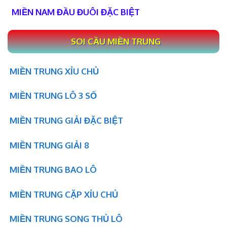
MIỀN NAM ĐẦU ĐUÔI ĐẶC BIỆT
SOI CẦU MIỀN TRUNG
MIỀN TRUNG XỈU CHỦ
MIỀN TRUNG LÔ 3 SỐ
MIỀN TRUNG GIẢI ĐẶC BIỆT
MIỀN TRUNG GIẢI 8
MIỀN TRUNG BAO LÔ
MIỀN TRUNG CẶP XỈU CHỦ
MIỀN TRUNG SONG THỦ LÔ