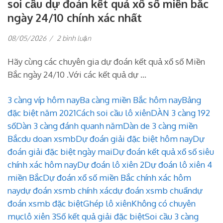
soi cầu dự đoán kết quả xổ số miền bắc
ngày 24/10 chính xác nhất
ở
08/05/2026
/
2 bình luận
soi
cầu
Hãy cùng các chuyên gia dự đoán kết quả xổ số Miền
dự
đoán
Bắc ngày 24/10 .Với các kết quả dự …
kết
quả
xổ
3 càng víp hôm nay
Ba càng miền Bắc hôm nay
Bảng
số
đặc biệt năm 2021
Cách soi cầu lô xiên
DÀN 3 càng 192
miền
bắc
số
Dàn 3 càng đánh quanh năm
Dàn de 3 càng miền
ngày
Bắc
du doan xsmb
Dự đoán giải đặc biệt hôm nay
Dự
24/10
chính
đoán giải đặc biệt ngày mai
Dự đoán kết quả xổ số siêu
xác
chính xác hôm nay
Dự đoán lô xiên 2
Dự đoán lô xiên 4
nhất
miền Bắc
Dự đoán xổ số miền Bắc chính xác hôm
nay
dự đoán xsmb chính xác
dự đoán xsmb chuẩn
dự
đoán xsmb đặc biệt
Ghép lô xiên
Không có chuyên
mục
lô xiên 3
Số kết quả giải đặc biệt
Soi cầu 3 càng