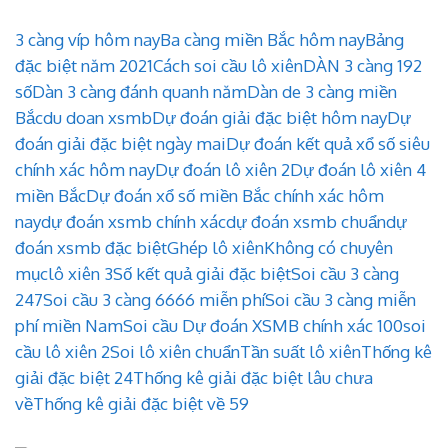
quả
xổ
3 càng víp hôm nay
Ba càng miền Bắc hôm nay
Bảng
số
đặc biệt năm 2021
Cách soi cầu lô xiên
DÀN 3 càng 192
miền
bắc
số
Dàn 3 càng đánh quanh năm
Dàn de 3 càng miền
ngày
Bắc
du doan xsmb
Dự đoán giải đặc biệt hôm nay
Dự
12/01
chính
đoán giải đặc biệt ngày mai
Dự đoán kết quả xổ số siêu
xác
chính xác hôm nay
Dự đoán lô xiên 2
Dự đoán lô xiên 4
nhất
miền Bắc
Dự đoán xổ số miền Bắc chính xác hôm
nay
dự đoán xsmb chính xác
dự đoán xsmb chuẩn
dự
đoán xsmb đặc biệt
Ghép lô xiên
Không có chuyên
mục
lô xiên 3
Số kết quả giải đặc biệt
Soi cầu 3 càng
247
Soi cầu 3 càng 6666 miễn phí
Soi cầu 3 càng miễn
phí miền Nam
Soi cầu Dự đoán XSMB chính xác 100
soi
cầu lô xiên 2
Soi lô xiên chuẩn
Tần suất lô xiên
Thống kê
giải đặc biệt 24
Thống kê giải đặc biệt lâu chưa
về
Thống kê giải đặc biệt về 59