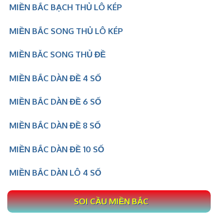
MIỀN BẮC BẠCH THỦ LÔ KÉP
MIỀN BẮC SONG THỦ LÔ KÉP
MIỀN BĂC SONG THỦ ĐỀ
MIỀN BẮC DÀN ĐỀ 4 SỐ
MIỀN BẮC DÀN ĐỀ 6 SỐ
MIỀN BẮC DÀN ĐỀ 8 SỐ
MIỀN BẮC DÀN ĐỀ 10 SỐ
MIỀN BẮC DÀN LÔ 4 SỐ
SOI CẦU MIỀN BẮC