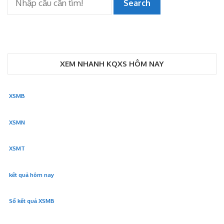
Search
XEM NHANH KQXS HÔM NAY
XSMB
XSMN
XSMT
kết quả hôm nay
Sổ kết quả XSMB