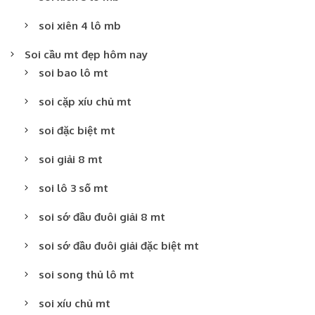
soi xiên 4 lô mb
Soi cầu mt đẹp hôm nay
soi bao lô mt
soi cặp xíu chủ mt
soi đặc biệt mt
soi giải 8 mt
soi lô 3 số mt
soi sớ đầu đuôi giải 8 mt
soi sớ đầu đuôi giải đặc biệt mt
soi song thủ lô mt
soi xíu chủ mt