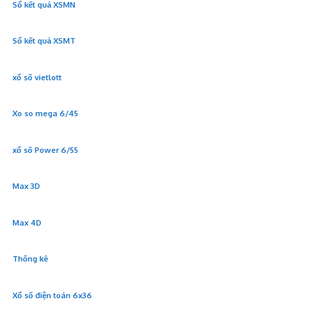
Sổ kết quả XSMN
Sổ kết quả XSMT
xổ số vietlott
Xo so mega 6/45
xổ số Power 6/55
Max 3D
Max 4D
Thống kê
Xổ số điện toán 6x36