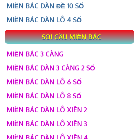
MIỀN BẮC DÀN ĐỀ 10 SỐ
MIỀN BẮC DÀN LÔ 4 SỐ
SOI CẦU MIỀN BẮC
MIỀN BẮC 3 CÀNG
MIỀN BẮC DÀN 3 CÀNG 2 SỐ
MIỀN BẮC DÀN LÔ 6 SỐ
MIỀN BẮC DÀN LÔ 8 SỐ
MIỀN BẮC DÀN LÔ XIÊN 2
MIỀN BẮC DÀN LÔ XIÊN 3
MIỀN BẮC DÀN LÔ XIÊN 4