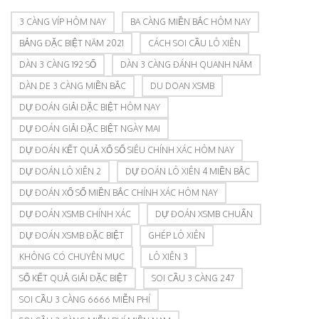
3 CÀNG VÍP HÔM NAY
BA CÀNG MIỀN BẮC HÔM NAY
BẢNG ĐẶC BIỆT NĂM 2021
CÁCH SOI CẦU LÔ XIÊN
DÀN 3 CÀNG 192 SỐ
DÀN 3 CÀNG ĐÁNH QUANH NĂM
DÀN DE 3 CÀNG MIỀN BẮC
DU DOAN XSMB
DỰ ĐOÁN GIẢI ĐẶC BIỆT HÔM NAY
DỰ ĐOÁN GIẢI ĐẶC BIỆT NGÀY MAI
DỰ ĐOÁN KẾT QUẢ XỔ SỐ SIÊU CHÍNH XÁC HÔM NAY
DỰ ĐOÁN LÔ XIÊN 2
DỰ ĐOÁN LÔ XIÊN 4 MIỀN BẮC
DỰ ĐOÁN XỔ SỐ MIỀN BẮC CHÍNH XÁC HÔM NAY
DỰ ĐOÁN XSMB CHÍNH XÁC
DỰ ĐOÁN XSMB CHUẨN
DỰ ĐOÁN XSMB ĐẶC BIỆT
GHÉP LÔ XIÊN
KHÔNG CÓ CHUYÊN MỤC
LÔ XIÊN 3
SỐ KẾT QUẢ GIẢI ĐẶC BIỆT
SOI CẦU 3 CÀNG 247
SOI CẦU 3 CÀNG 6666 MIỄN PHÍ