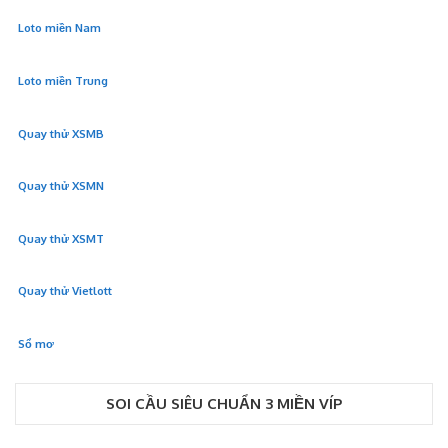
Loto miền Nam
Loto miền Trung
Quay thử XSMB
Quay thử XSMN
Quay thử XSMT
Quay thử Vietlott
Sổ mơ
SOI CẦU SIÊU CHUẨN 3 MIỀN VÍP