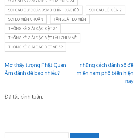
SOI CẦU 3 CÀNG MIỄN PHÍ MIỀN NAM
SOI CẦU DỰ ĐOÁN XSMB CHÍNH XÁC 100
SOI CẦU LÔ XIÊN 2
SOI LÔ XIÊN CHUẨN
TẦN SUẤT LÔ XIÊN
THỐNG KÊ GIẢI ĐẶC BIỆT 24
THỐNG KÊ GIẢI ĐẶC BIỆT LÂU CHƯA VỀ
THỐNG KÊ GIẢI ĐẶC BIỆT VỀ 59
Điều
Mơ thấy tượng Phật Quan
những cách đánh số đề
hướng
Âm đánh đề bao nhiêu?
miền nam phổ biến hiện
bài
nay
viết
Đã tắt bình luận.