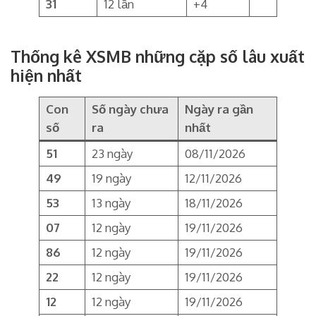
31
12 lần
+4
Thống kê XSMB những cặp số lâu xuất
hiện nhất
Con
Số ngày chưa
Ngày ra gần
số
ra
nhất
51
23 ngày
08/11/2026
49
19 ngày
12/11/2026
53
13 ngày
18/11/2026
07
12 ngày
19/11/2026
86
12 ngày
19/11/2026
22
12 ngày
19/11/2026
12
12 ngày
19/11/2026