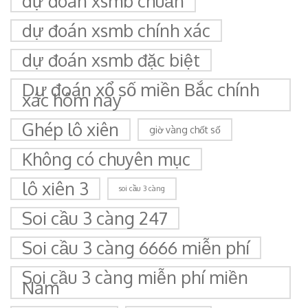
dự đoán xsmb chuẩn
dự đoán xsmb chính xác
dự đoán xsmb đặc biệt
Dự đoán xổ số miền Bắc chính
xác hôm nay
Ghép lô xiên
giờ vàng chốt số
Không có chuyên mục
lô xiên 3
soi cầu 3 càng
Soi cầu 3 càng 247
Soi cầu 3 càng 6666 miễn phí
Soi cầu 3 càng miễn phí miền
Nam