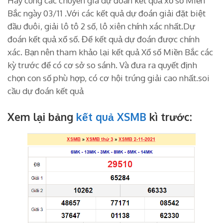
Hãy cùng các chuyên gia dự đoán kết quả xổ số Miền
số
Bắc ngày 03/11 .Với các kết quả dự đoán giải đặt biệt
miền
bắc
đầu đuôi, giải lô tô 2 số, lô xiên chính xác nhất.Dự
ngày
đoán kết quả xổ số. Để kết quả dự đoán được chính
03/11
chính
xác. Bạn nên tham khảo lại kết quả Xổ số Miền Bắc các
xác
kỳ trước để có cơ sở so sánh. Và đưa ra quyết định
nhất
chọn con số phù hợp, có cơ hội trúng giải cao nhất.soi
cầu dự đoán kết quả
Xem lại bảng
kết quả XSMB
kì trước: