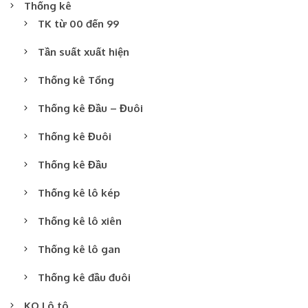
Thống kê
TK từ 00 đến 99
Tần suất xuất hiện
Thống kê Tổng
Thống kê Đầu – Đuôi
Thống kê Đuôi
Thống kê Đầu
Thống kê lô kép
Thống kê lô xiên
Thống kê lô gan
Thống kê đầu đuôi
KQ Lô tô