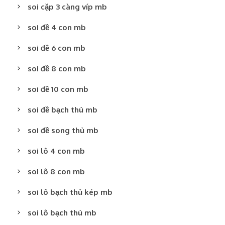
soi cặp 3 càng víp mb
soi đề 4 con mb
soi đề 6 con mb
soi đề 8 con mb
soi đề 10 con mb
soi đề bạch thủ mb
soi đề song thủ mb
soi lô 4 con mb
soi lô 8 con mb
soi lô bạch thủ kép mb
soi lô bạch thủ mb