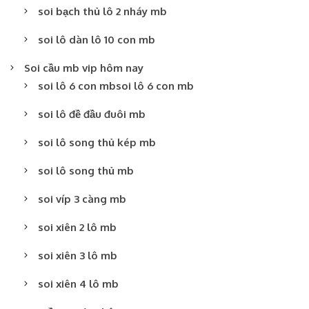
soi bạch thủ lô 2 nháy mb
soi lô dàn lô 10 con mb
Soi cầu mb vip hôm nay
soi lô 6 con mbsoi lô 6 con mb
soi lô đề đầu đuôi mb
soi lô song thủ kép mb
soi lô song thủ mb
soi víp 3 càng mb
soi xiên 2 lô mb
soi xiên 3 lô mb
soi xiên 4 lô mb