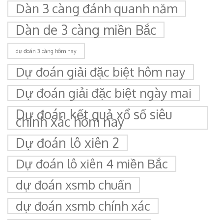
Dàn 3 càng đánh quanh năm
Dàn de 3 càng miền Bắc
dự đoán 3 càng hôm nay
Dự đoán giải đặc biệt hôm nay
Dự đoán giải đặc biệt ngày mai
Dự đoán kết quả xổ số siêu
chính xác hôm nay
Dự đoán lô xiên 2
Dự đoán lô xiên 4 miền Bắc
dự đoán xsmb chuẩn
dự đoán xsmb chính xác