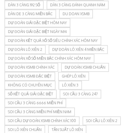
DÀN 3 CÀNG 192 SỐ
DÀN 3 CÀNG ĐÁNH QUANH NĂM
DÀN DE 3 CÀNG MIỀN BẮC
DU DOAN XSMB
DỰ ĐOÁN GIẢI ĐẶC BIỆT HÔM NAY
DỰ ĐOÁN GIẢI ĐẶC BIỆT NGÀY MAI
DỰ ĐOÁN KẾT QUẢ XỔ SỐ SIÊU CHÍNH XÁC HÔM NAY
DỰ ĐOÁN LÔ XIÊN 2
DỰ ĐOÁN LÔ XIÊN 4 MIỀN BẮC
DỰ ĐOÁN XỔ SỐ MIỀN BẮC CHÍNH XÁC HÔM NAY
DỰ ĐOÁN XSMB CHÍNH XÁC
DỰ ĐOÁN XSMB CHUẨN
DỰ ĐOÁN XSMB ĐẶC BIỆT
GHÉP LÔ XIÊN
KHÔNG CÓ CHUYÊN MỤC
LÔ XIÊN 3
SỐ KẾT QUẢ GIẢI ĐẶC BIỆT
SOI CẦU 3 CÀNG 247
SOI CẦU 3 CÀNG 6666 MIỄN PHÍ
SOI CẦU 3 CÀNG MIỄN PHÍ MIỀN NAM
SOI CẦU DỰ ĐOÁN XSMB CHÍNH XÁC 100
SOI CẦU LÔ XIÊN 2
SOI LÔ XIÊN CHUẨN
TẦN SUẤT LÔ XIÊN