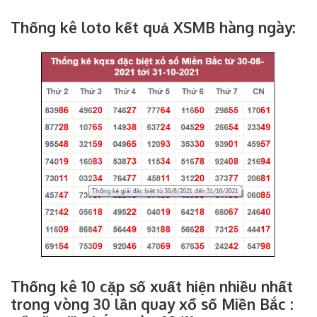
Thống kê loto kết quả XSMB hàng ngày:
Thống kê 10 cặp số xuất hiện nhiều nhất
trong vòng 30 lần quay xổ số Miền Bắc
: