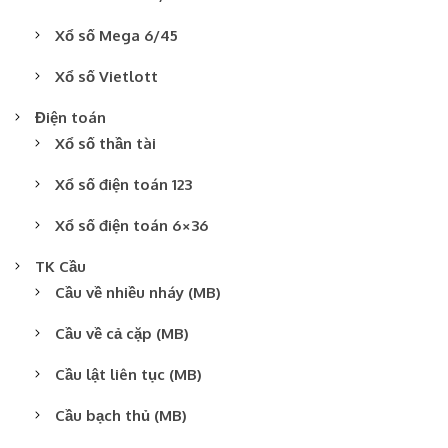
Xổ số Mega 6/45
Xổ số Vietlott
Điện toán
Xổ số thần tài
Xổ số điện toán 123
Xổ số điện toán 6×36
TK Cầu
Cầu về nhiều nháy (MB)
Cầu về cả cặp (MB)
Cầu lật liên tục (MB)
Cầu bạch thủ (MB)