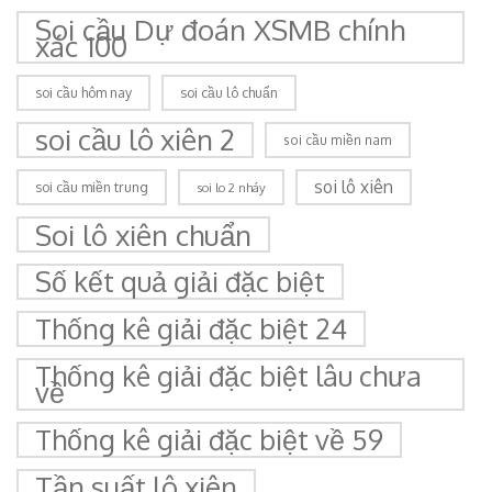
Soi cầu Dự đoán XSMB chính
xác 100
soi cầu hôm nay
soi cầu lô chuẩn
soi cầu lô xiên 2
soi cầu miền nam
soi lô xiên
soi cầu miền trung
soi lo 2 nháy
Soi lô xiên chuẩn
Số kết quả giải đặc biệt
Thống kê giải đặc biệt 24
Thống kê giải đặc biệt lâu chưa
về
Thống kê giải đặc biệt về 59
Tần suất lô xiên