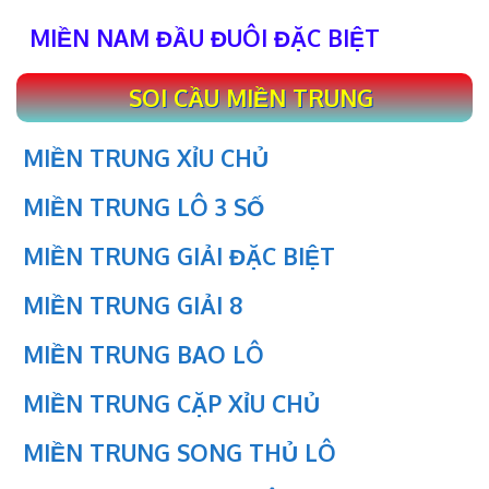
MIỀN NAM ĐẦU ĐUÔI ĐẶC BIỆT
SOI CẦU MIỀN TRUNG
MIỀN TRUNG XỈU CHỦ
MIỀN TRUNG LÔ 3 SỐ
MIỀN TRUNG GIẢI ĐẶC BIỆT
MIỀN TRUNG GIẢI 8
MIỀN TRUNG BAO LÔ
MIỀN TRUNG CẶP XỈU CHỦ
MIỀN TRUNG SONG THỦ LÔ