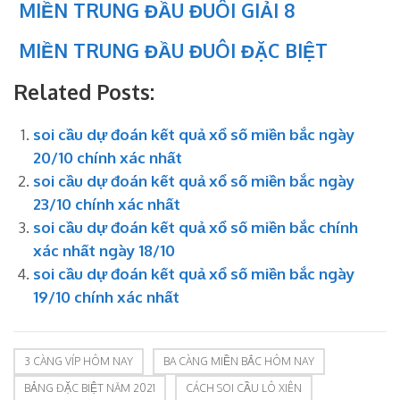
MIỀN TRUNG ĐẦU ĐUÔI GIẢI 8
MIỀN TRUNG ĐẦU ĐUÔI ĐẶC BIỆT
Related Posts:
soi cầu dự đoán kết quả xổ số miền bắc ngày
20/10 chính xác nhất
soi cầu dự đoán kết quả xổ số miền bắc ngày
23/10 chính xác nhất
soi cầu dự đoán kết quả xổ số miền bắc chính
xác nhất ngày 18/10
soi cầu dự đoán kết quả xổ số miền bắc ngày
19/10 chính xác nhất
3 CÀNG VÍP HÔM NAY
BA CÀNG MIỀN BẮC HÔM NAY
BẢNG ĐẶC BIỆT NĂM 2021
CÁCH SOI CẦU LÔ XIÊN