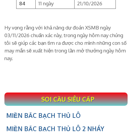
84
11 ngày
21/10/2026
Hy vọng rằng với khả năng dự đoán XSMB ngày
03/11/2026 chuẩn xác này, trong ngày hôm nay chúng
tôi sẽ giúp các bạn tìm ra được cho mình những con số
may mắn sẽ xuất hiện trong lần mở thưởng ngày hôm
nay.
SOI CẦU SIÊU CẤP
MIỀN BẮC BẠCH THỦ LÔ
MIỀN BẮC BẠCH THỦ LÔ 2 NHÁY