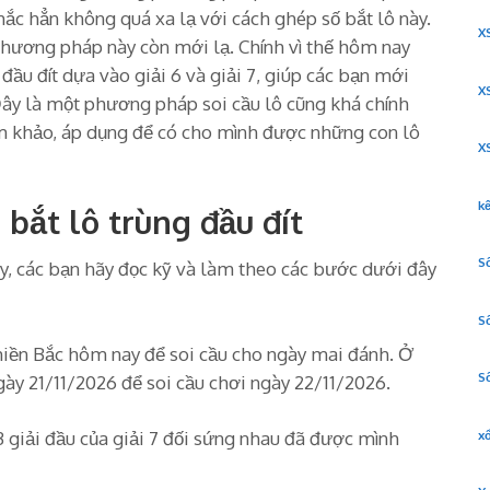
ắc hẳn không quá xa lạ với cách ghép số bắt lô này.
X
hương pháp này còn mới lạ. Chính vì thế hôm nay
ầu đít dựa vào giải 6 và giải 7, giúp các bạn mới
X
Đây là một phương pháp soi cầu lô cũng khá chính
m khảo, áp dụng để có cho mình được những con lô
X
k
bắt lô trùng đầu đít
S
y, các bạn hãy đọc kỹ và làm theo các bước dưới đây
S
miền Bắc hôm nay để soi cầu cho ngày mai đánh. Ở
S
ày 21/11/2026 để soi cầu chơi ngày 22/11/2026.
xổ
 3 giải đầu của giải 7 đối sứng nhau đã được mình