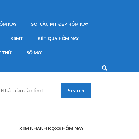
HÔM NAY
SOI CẦU MT ĐẸP HÔM NAY
XSMT
KẾT QUẢ HÔM NAY
Y THỬ
SỔ MƠ
Search
XEM NHANH KQXS HÔM NAY