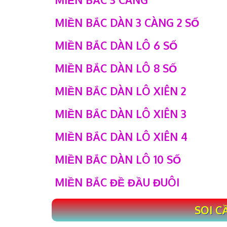
MIỀN BẮC DÀN 3 CÀNG 2 SỐ
MIỀN BẮC DÀN LÔ 6 SỐ
MIỀN BẮC DÀN LÔ 8 SỐ
MIỀN BẮC DÀN LÔ XIÊN 2
MIỀN BẮC DÀN LÔ XIÊN 3
MIỀN BẮC DÀN LÔ XIÊN 4
MIỀN BẮC DÀN LÔ 10 SỐ
MIỀN BẮC ĐỀ ĐẦU ĐUÔI
SOI C