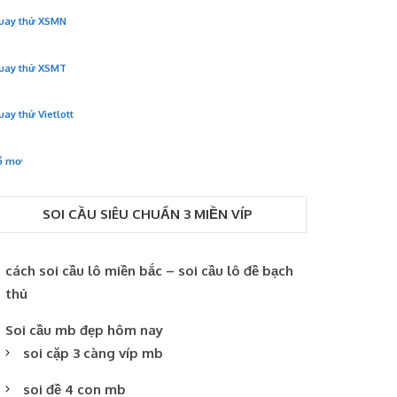
uay thử XSMN
uay thử XSMT
uay thử Vietlott
ổ mơ
SOI CẦU SIÊU CHUẨN 3 MIỀN VÍP
cách soi cầu lô miền bắc – soi cầu lô đề bạch
thủ
Soi cầu mb đẹp hôm nay
soi cặp 3 càng víp mb
soi đề 4 con mb