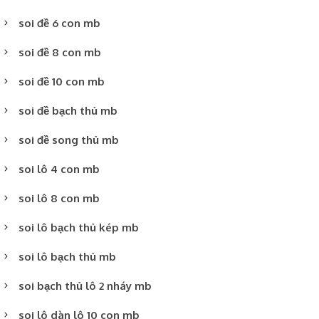
soi đề 6 con mb
soi đề 8 con mb
soi đề 10 con mb
soi đề bạch thủ mb
soi đề song thủ mb
soi lô 4 con mb
soi lô 8 con mb
soi lô bạch thủ kép mb
soi lô bạch thủ mb
soi bạch thủ lô 2 nháy mb
soi lô dàn lô 10 con mb