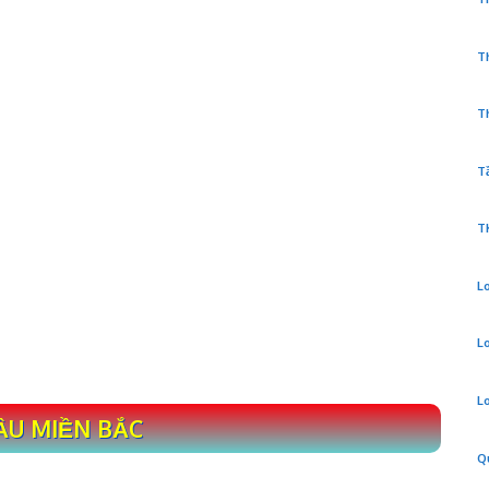
T
T
Tầ
T
L
L
L
ẦU MIỀN BẮC
Q