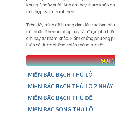
khung 3 ngày nuôi. Anh em hãy tham khảo ph
tiền hợp lý với mình hơn.
Trên đây mình đã hướng dẫn đến các bạn phươ
tiết nhất. Phương pháp này rất được phổ biế
em hãy tự tham khảo, kiểm chứng phương phá
luôn có được những chiến thắng rực rỡ.
SOI C
MIỀN BẮC BẠCH THỦ LÔ
MIỀN BẮC BẠCH THỦ LÔ 2 NHÁY
MIỀN BẮC BẠCH THỦ ĐỀ
MIỀN BẮC SONG THỦ LÔ