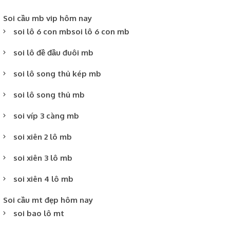
Soi cầu mb vip hôm nay
soi lô 6 con mbsoi lô 6 con mb
soi lô đề đầu đuôi mb
soi lô song thủ kép mb
soi lô song thủ mb
soi víp 3 càng mb
soi xiên 2 lô mb
soi xiên 3 lô mb
soi xiên 4 lô mb
Soi cầu mt đẹp hôm nay
soi bao lô mt