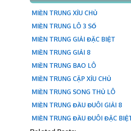
MIỀN TRUNG XỈU CHỦ
MIỀN TRUNG LÔ 3 SỐ
MIỀN TRUNG GIẢI ĐẶC BIỆT
MIỀN TRUNG GIẢI 8
MIỀN TRUNG BAO LÔ
MIỀN TRUNG CẶP XỈU CHỦ
MIỀN TRUNG SONG THỦ LÔ
MIỀN TRUNG ĐẦU ĐUÔI GIẢI 8
MIỀN TRUNG ĐẦU ĐUÔI ĐẶC BIỆ