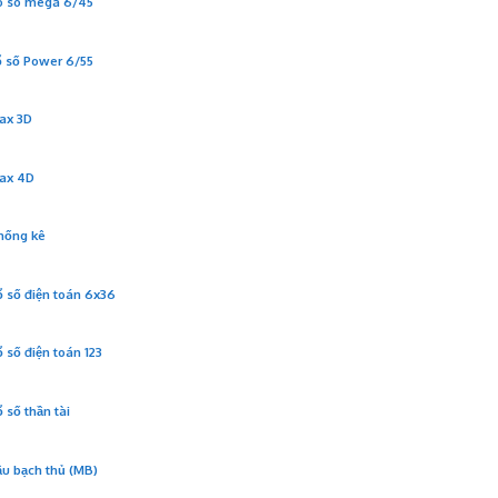
o so mega 6/45
ổ số Power 6/55
ax 3D
ax 4D
hống kê
ổ số điện toán 6x36
 số điện toán 123
 số thần tài
ầu bạch thủ (MB)