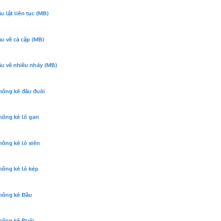
u lật liên tục (MB)
ầu về cả cặp (MB)
ầu về nhiều nháy (MB)
hống kê đầu đuôi
hống kê lô gan
hống kê lô xiên
hống kê lô kép
hống kê Đầu
hống kê Đuôi