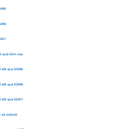
SMB
SMN
SMT
ết quả hôm nay
ổ kết quả XSMB
ổ kết quả XSMN
ổ kết quả XSMT
 số vietlott