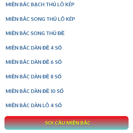
MIỀN BẮC BẠCH THỦ LÔ KÉP
MIỀN BẮC SONG THỦ LÔ KÉP
MIỀN BĂC SONG THỦ ĐỀ
MIỀN BẮC DÀN ĐỀ 4 SỐ
MIỀN BẮC DÀN ĐỀ 6 SỐ
MIỀN BẮC DÀN ĐỀ 8 SỐ
MIỀN BẮC DÀN ĐỀ 10 SỐ
MIỀN BẮC DÀN LÔ 4 SỐ
SOI CẦU MIỀN BẮC