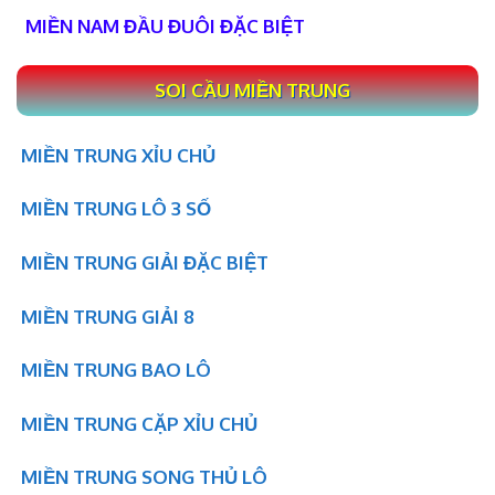
MIỀN NAM ĐẦU ĐUÔI ĐẶC BIỆT
SOI CẦU MIỀN TRUNG
MIỀN TRUNG XỈU CHỦ
MIỀN TRUNG LÔ 3 SỐ
MIỀN TRUNG GIẢI ĐẶC BIỆT
MIỀN TRUNG GIẢI 8
MIỀN TRUNG BAO LÔ
MIỀN TRUNG CẶP XỈU CHỦ
MIỀN TRUNG SONG THỦ LÔ