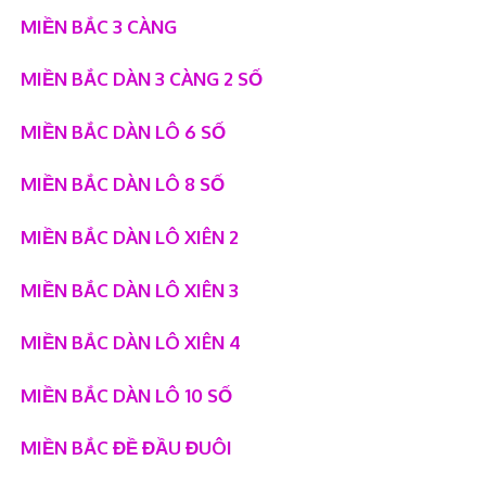
MIỀN BẮC 3 CÀNG
MIỀN BẮC DÀN 3 CÀNG 2 SỐ
MIỀN BẮC DÀN LÔ 6 SỐ
MIỀN BẮC DÀN LÔ 8 SỐ
MIỀN BẮC DÀN LÔ XIÊN 2
MIỀN BẮC DÀN LÔ XIÊN 3
MIỀN BẮC DÀN LÔ XIÊN 4
MIỀN BẮC DÀN LÔ 10 SỐ
MIỀN BẮC ĐỀ ĐẦU ĐUÔI