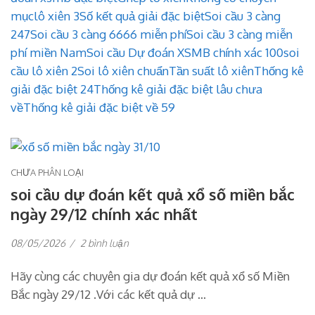
mục
lô xiên 3
Số kết quả giải đặc biệt
Soi cầu 3 càng
247
Soi cầu 3 càng 6666 miễn phí
Soi cầu 3 càng miễn
phí miền Nam
Soi cầu Dự đoán XSMB chính xác 100
soi
cầu lô xiên 2
Soi lô xiên chuẩn
Tần suất lô xiên
Thống kê
giải đặc biệt 24
Thống kê giải đặc biệt lâu chưa
về
Thống kê giải đặc biệt về 59
CHƯA PHÂN LOẠI
soi cầu dự đoán kết quả xổ số miền bắc
ngày 29/12 chính xác nhất
ở
08/05/2026
/
2 bình luận
soi
cầu
Hãy cùng các chuyên gia dự đoán kết quả xổ số Miền
dự
đoán
Bắc ngày 29/12 .Với các kết quả dự …
kết
quả