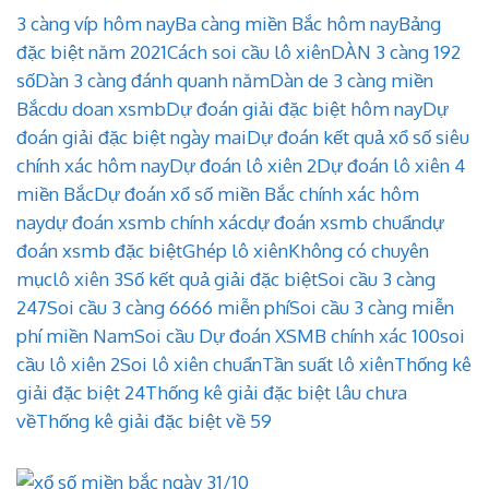
xổ
3 càng víp hôm nay
Ba càng miền Bắc hôm nay
Bảng
số
đặc biệt năm 2021
Cách soi cầu lô xiên
DÀN 3 càng 192
miền
bắc
số
Dàn 3 càng đánh quanh năm
Dàn de 3 càng miền
ngày
Bắc
du doan xsmb
Dự đoán giải đặc biệt hôm nay
Dự
29/12
chính
đoán giải đặc biệt ngày mai
Dự đoán kết quả xổ số siêu
xác
chính xác hôm nay
Dự đoán lô xiên 2
Dự đoán lô xiên 4
nhất
miền Bắc
Dự đoán xổ số miền Bắc chính xác hôm
nay
dự đoán xsmb chính xác
dự đoán xsmb chuẩn
dự
đoán xsmb đặc biệt
Ghép lô xiên
Không có chuyên
mục
lô xiên 3
Số kết quả giải đặc biệt
Soi cầu 3 càng
247
Soi cầu 3 càng 6666 miễn phí
Soi cầu 3 càng miễn
phí miền Nam
Soi cầu Dự đoán XSMB chính xác 100
soi
cầu lô xiên 2
Soi lô xiên chuẩn
Tần suất lô xiên
Thống kê
giải đặc biệt 24
Thống kê giải đặc biệt lâu chưa
về
Thống kê giải đặc biệt về 59