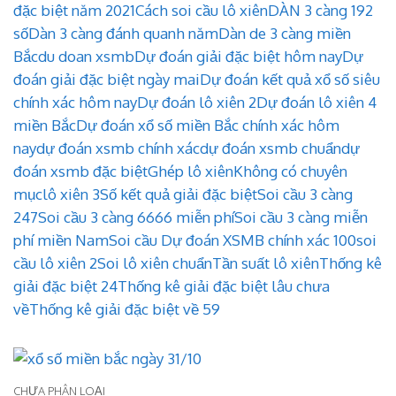
đặc biệt năm 2021
Cách soi cầu lô xiên
DÀN 3 càng 192
miền
bắc
số
Dàn 3 càng đánh quanh năm
Dàn de 3 càng miền
ngày
Bắc
du doan xsmb
Dự đoán giải đặc biệt hôm nay
Dự
10/12
chính
đoán giải đặc biệt ngày mai
Dự đoán kết quả xổ số siêu
xác
chính xác hôm nay
Dự đoán lô xiên 2
Dự đoán lô xiên 4
nhất
miền Bắc
Dự đoán xổ số miền Bắc chính xác hôm
nay
dự đoán xsmb chính xác
dự đoán xsmb chuẩn
dự
đoán xsmb đặc biệt
Ghép lô xiên
Không có chuyên
mục
lô xiên 3
Số kết quả giải đặc biệt
Soi cầu 3 càng
247
Soi cầu 3 càng 6666 miễn phí
Soi cầu 3 càng miễn
phí miền Nam
Soi cầu Dự đoán XSMB chính xác 100
soi
cầu lô xiên 2
Soi lô xiên chuẩn
Tần suất lô xiên
Thống kê
giải đặc biệt 24
Thống kê giải đặc biệt lâu chưa
về
Thống kê giải đặc biệt về 59
CHƯA PHÂN LOẠI