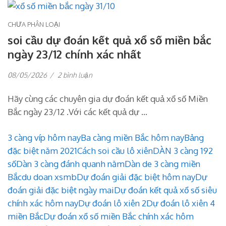
CHƯA PHÂN LOẠI
soi cầu dự đoán kết quả xổ số miền bắc
ngày 23/12 chính xác nhất
ở
08/05/2026
/
2 bình luận
soi
cầu
Hãy cùng các chuyên gia dự đoán kết quả xổ số Miền
dự
đoán
Bắc ngày 23/12 .Với các kết quả dự …
kết
quả
xổ
3 càng víp hôm nay
Ba càng miền Bắc hôm nay
Bảng
số
đặc biệt năm 2021
Cách soi cầu lô xiên
DÀN 3 càng 192
miền
bắc
số
Dàn 3 càng đánh quanh năm
Dàn de 3 càng miền
ngày
Bắc
du doan xsmb
Dự đoán giải đặc biệt hôm nay
Dự
23/12
chính
đoán giải đặc biệt ngày mai
Dự đoán kết quả xổ số siêu
xác
chính xác hôm nay
Dự đoán lô xiên 2
Dự đoán lô xiên 4
nhất
miền Bắc
Dự đoán xổ số miền Bắc chính xác hôm