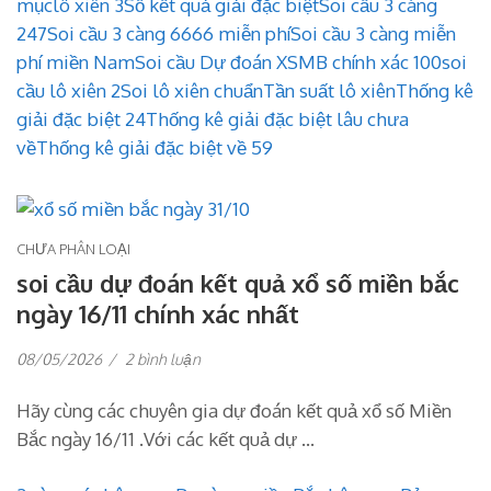
mục
lô xiên 3
Số kết quả giải đặc biệt
Soi cầu 3 càng
247
Soi cầu 3 càng 6666 miễn phí
Soi cầu 3 càng miễn
phí miền Nam
Soi cầu Dự đoán XSMB chính xác 100
soi
cầu lô xiên 2
Soi lô xiên chuẩn
Tần suất lô xiên
Thống kê
giải đặc biệt 24
Thống kê giải đặc biệt lâu chưa
về
Thống kê giải đặc biệt về 59
CHƯA PHÂN LOẠI
soi cầu dự đoán kết quả xổ số miền bắc
ngày 16/11 chính xác nhất
ở
08/05/2026
/
2 bình luận
soi
cầu
Hãy cùng các chuyên gia dự đoán kết quả xổ số Miền
dự
đoán
Bắc ngày 16/11 .Với các kết quả dự …
kết
quả
xổ