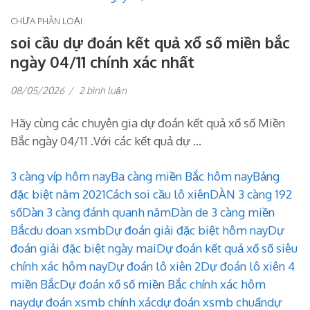
CHƯA PHÂN LOẠI
soi cầu dự đoán kết quả xổ số miền bắc
ngày 04/11 chính xác nhất
ở
08/05/2026
/
2 bình luận
soi
cầu
Hãy cùng các chuyên gia dự đoán kết quả xổ số Miền
dự
đoán
Bắc ngày 04/11 .Với các kết quả dự …
kết
quả
xổ
3 càng víp hôm nay
Ba càng miền Bắc hôm nay
Bảng
số
đặc biệt năm 2021
Cách soi cầu lô xiên
DÀN 3 càng 192
miền
bắc
số
Dàn 3 càng đánh quanh năm
Dàn de 3 càng miền
ngày
Bắc
du doan xsmb
Dự đoán giải đặc biệt hôm nay
Dự
04/11
chính
đoán giải đặc biệt ngày mai
Dự đoán kết quả xổ số siêu
xác
chính xác hôm nay
Dự đoán lô xiên 2
Dự đoán lô xiên 4
nhất
miền Bắc
Dự đoán xổ số miền Bắc chính xác hôm
nay
dự đoán xsmb chính xác
dự đoán xsmb chuẩn
dự