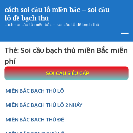
Bỏ
cách soi cầu lô miền bắc – soi cầu
qua
lô đề bạch thủ
và
cách soi cầu lô miền bắc – soi cầu lô đề bạch thủ
tới
nội
dung
Thẻ:
Soi cầu bạch thủ miền Bắc miễn
(ấn
Enter)
phí
SOI CẦU SIÊU CẤP
MIỀN BẮC BẠCH THỦ LÔ
MIỀN BẮC BẠCH THỦ LÔ 2 NHÁY
MIỀN BẮC BẠCH THỦ ĐỀ