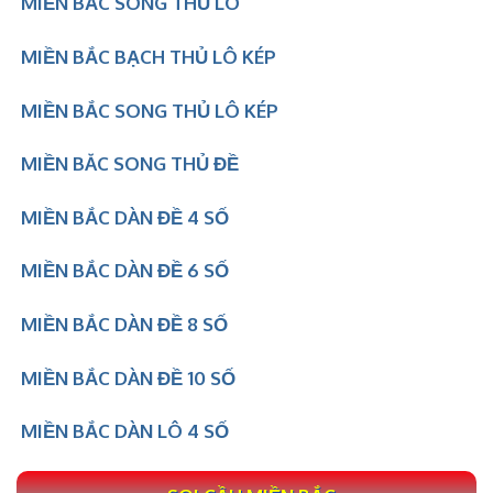
MIỀN BẮC SONG THỦ LÔ
MIỀN BẮC BẠCH THỦ LÔ KÉP
MIỀN BẮC SONG THỦ LÔ KÉP
MIỀN BĂC SONG THỦ ĐỀ
MIỀN BẮC DÀN ĐỀ 4 SỐ
MIỀN BẮC DÀN ĐỀ 6 SỐ
MIỀN BẮC DÀN ĐỀ 8 SỐ
MIỀN BẮC DÀN ĐỀ 10 SỐ
MIỀN BẮC DÀN LÔ 4 SỐ