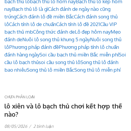
bạch thủ lô
bạch thủ lô hôm nay
Bạch thủ lô kép hôm
không
nay
Bạch thủ lô là gì
Cách đánh de ngày nào cũng
phải
cao
trúng
Cách đánh lô đề miền Bắc
Cách đánh song thủ
thủ
lô
Cách tính lô de chuẩn
Cách tính lô đề 2021
Cầu VIP
nào
cũng
bạch thủ mb
Công thức đánh de
Lô đẹp hôm nay
Mẹo
biết
đánh de
Nuôi lô song thủ khung 5 ngày
Nuôi song thủ
lô
Phương pháp đánh đề
Phương pháp tính lô chuẩn
đánh hàng ngày
Soi cầu bạch thủ miền Bắc miễn phí
Soi
cầu lô bạch thủ
soi cầu song thủ lô
Song thủ lô đánh
bao nhiêu
Song thủ lô miền Bắc
Song thủ lô miễn phí
CHƯA PHÂN LOẠI
lô xiên và lô bạch thủ chơi kết hợp thế
nào?
ở
08/05/2026
/
2 bình luận
lô