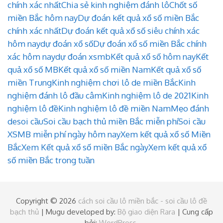
chính xác nhất
Chia sẻ kinh nghiệm đánh lô
Chốt số
bắt
lô
miền Bắc hôm nay
Dự đoán kết quả xổ số miền Bắc
đề
chính xác nhất
Dự đoán kết quả xổ số siêu chính xác
kép
3
hôm nay
dự đoán xổ số
Dự đoán xổ số miền Bắc chính
miền
xác hôm nay
dự đoán xsmb
Kết quả xổ số hôm nay
Kết
siêu
chuẩn
quả xổ số MB
Kết quả xổ số miền Nam
Kết quả xổ số
miền Trung
Kinh nghiệm chơi lô de miền Bắc
Kinh
nghiệm đánh lô đầu câm
Kinh nghiệm lô de 2021
Kinh
nghiệm lô đề
Kinh nghiệm lô đề miền Nam
Mẹo đánh
de
soi cầu
Soi cầu bạch thủ miền Bắc miễn phí
Soi cầu
XSMB miễn phí ngày hôm nay
Xem kết quả xổ số Miền
Bắc
Xem Kết quả xổ số miền Bắc ngày
Xem kết quả xổ
số miền Bắc trong tuần
Copyright © 2026
cách soi cầu lô miền bắc - soi cầu lô đề
bạch thủ
| Mugu developed by:
Bộ giao diện Rara
| Cung cấp
bởi:
WordPress
.