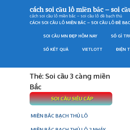
Bỏ
cách soi cầu lô miền bắc – soi cầ
qua
cách soi cầu lô miền bắc – soi cầu lô đề bạch thủ
và
CÁCH SOI CẦU LÔ MIỀN BẮC – SOI CẦU LÔ ĐỀ BẠ
tới
nội
SOI CẦU MN ĐẸP HÔM NAY
SỐ GÌ T
dung
(ấn
SỔ KẾT QUẢ
VIETLOTT
ĐIỆN 
Enter)
Thẻ:
Soi cầu 3 càng miền
Bắc
SOI CẦU SIÊU CẤP
MIỀN BẮC BẠCH THỦ LÔ
MIỀN BẮC BẠCH THỦ LÔ 2 NHÁY