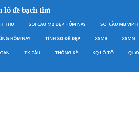
u lô đề bạch thủ
CH THỦ
SOI CẦU MB ĐẸP HÔM NAY
SOI CẦU MB VIP 
RÚNG HÔM NAY
TÍNH SỐ ĐỀ ĐẸP
XSMB
XSMN
TOÁN
TK CẦU
THỐNG KÊ
KQ LÔ TÔ
QUA