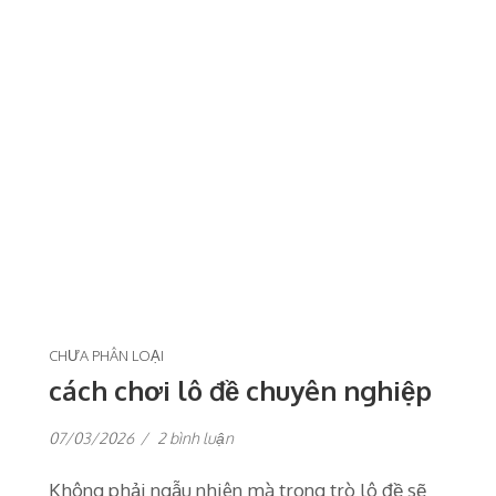
CHƯA PHÂN LOẠI
cách chơi lô đề chuyên nghiệp
ở
07/03/2026
/
2 bình luận
cách
chơi
Không phải ngẫu nhiên mà trong trò lô đề sẽ
lô