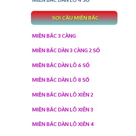
SOI CẦU MIỀN BẮC
MIỀN BẮC 3 CÀNG
MIỀN BẮC DÀN 3 CÀNG 2 SỐ
MIỀN BẮC DÀN LÔ 6 SỐ
MIỀN BẮC DÀN LÔ 8 SỐ
MIỀN BẮC DÀN LÔ XIÊN 2
MIỀN BẮC DÀN LÔ XIÊN 3
MIỀN BẮC DÀN LÔ XIÊN 4