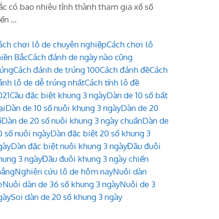
thiết
ắc có bao nhiêu tỉnh thành tham gia xổ số
miền
iến …
bắc
có
bao
ách chơi lô de chuyên nghiệp
Cách chơi lô
nhiêu
tỉnh?
iền Bắc
Cách đánh de ngày nào cũng
rúng
Cách đánh de trúng 100
Cách đánh đề
Cách
ánh lô de dễ trúng nhất
Cách tính lô đề
021
Cầu đặc biệt khung 3 ngày
Dàn de 10 số bất
ại
Dàn de 10 số nuôi khung 3 ngày
Dàn de 20
ố
Dàn de 20 số nuôi khung 3 ngày chuẩn
Dàn de
0 số nuôi ngày
Dàn đặc biệt 20 số khung 3
gày
Dàn đặc biệt nuôi khung 3 ngày
Đầu đuôi
hung 3 ngày
Đầu đuôi khung 3 ngày chiến
hắng
Nghiên cứu lô de hôm nay
Nuôi dàn
e
Nuôi dàn de 36 số khung 3 ngày
Nuôi de 3
gày
Soi dàn de 20 số khung 3 ngày