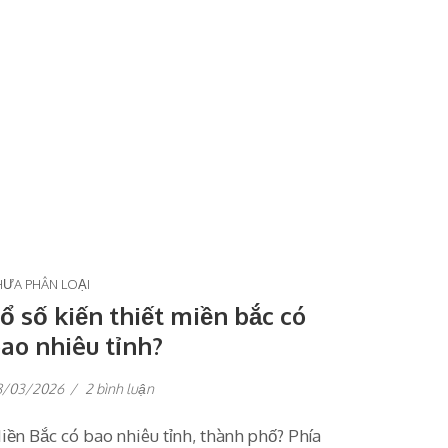
HƯA PHÂN LOẠI
ổ số kiến thiết miền bắc có
ao nhiêu tỉnh?
ở
8/03/2026
/
2 bình luận
xổ
số
iền Bắc có bao nhiêu tỉnh, thành phố? Phía
kiến