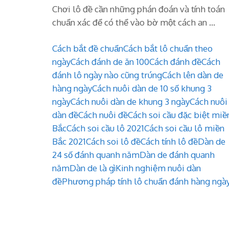
hợp
Chơi lô đề cần những phán đoán và tính toán
những
cặp
chuẩn xác để có thể vào bờ một cách an …
lô
hay
ra
Cách bắt đề chuẩn
Cách bắt lô chuẩn theo
cùng
ngày
Cách đánh de ăn 100
Cách đánh đề
Cách
nhau
–
đánh lô ngày nào cũng trúng
Cách lên dàn de
lô
hàng ngày
Cách nuôi dàn de 10 số khung 3
ra
theo
ngày
Cách nuôi dàn de khung 3 ngày
Cách nuôi
cặp
dàn đề
Cách nuôi đề
Cách soi cầu đặc biệt miề
vip
2026
Bắc
Cách soi cầu lô 2021
Cách soi cầu lô miền
Bắc 2021
Cách soi lô đề
Cách tính lô đề
Dàn de
24 số đánh quanh năm
Dàn de đánh quanh
năm
Dàn de là gì
Kinh nghiệm nuôi dàn
đề
Phương pháp tính lô chuẩn đánh hàng ngà