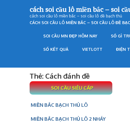
Bỏ
cách soi cầu lô miền bắc – soi cầ
qua
cách soi cầu lô miền bắc – soi cầu lô đề bạch thủ
và
CÁCH SOI CẦU LÔ MIỀN BẮC – SOI CẦU LÔ ĐỀ BẠ
tới
nội
SOI CẦU MN ĐẸP HÔM NAY
SỐ GÌ T
dung
(ấn
SỔ KẾT QUẢ
VIETLOTT
ĐIỆN 
Enter)
Thẻ:
Cách đánh đề
SOI CẦU SIÊU CẤP
MIỀN BẮC BẠCH THỦ LÔ
MIỀN BẮC BẠCH THỦ LÔ 2 NHÁY