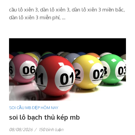
soi
xiên
cầu lô xiên 3, dàn lô xiên 3, dàn lô xiên 3 miền bắc,
4
lô
dàn lô xiên 3 miễn phí, …
mb
SOI CẦU MB ĐẸP HÔM NAY
soi lô bạch thủ kép mb
ở
08/08/2026
/
150 bình luận
soi