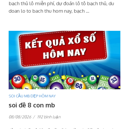
bạch thủ lô miễn phí, dự đoán lô tô bạch thủ, du
thủ
lô
doan lo to bach thu hom nay, bạch …
2
nháy
mb
SOI CẦU MB ĐẸP HÔM NAY
soi đề 8 con mb
ở
08/08/2026
/
192 bình luận
soi
đề